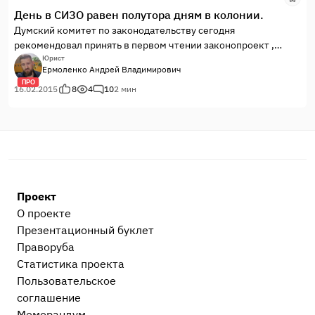
День в СИЗО равен полутора дням в колонии.
Думский комитет по законодательству сегодня
рекомендовал принять в первом чтении законопроект ,
который меняет систему зачета срока, проведенного в СИЗО
Юрист
Ермоленко Андрей Владимирович
до вступления приговора в силу.
ПРО
16.02.2015
8
4
10
2 мин
Проект
О проекте
Презентационный букл​ет
Праворуба
Статистика проекта
Пользовательское
соглашение
Меморандум