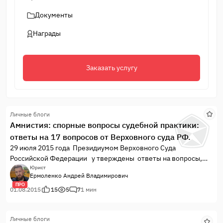
Документы
Награды
Заказать услугу
Личные блоги
Амнистия: спорные вопросы судебной практики:
ответы на 17 вопросов от Верховного суда РФ.
29 июля 2015 года Президиумом Верховного Суда
Российской Федерации у тверждены ответы на вопросы,
поступившие из судов, по применению постановлений
Юрист
Ермоленко Андрей Владимирович
Государственной Думы Федерального Собрания Российской
ПРО
Федерации от 24 апреля 2015 г. №№ 6576-6 ГД и 6578-6 ГД
01.08.2015
15
5
7
1 мин
(по амнистии)
Личные блоги