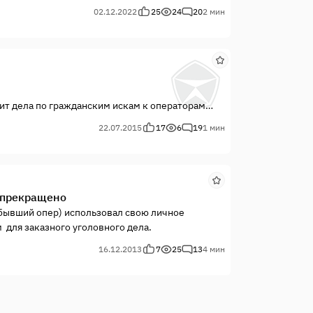
02.12.2022
25
24
20
2 мин
ит дела по гражданским искам к операторам
ак «правильно» давать взятки.
22.07.2015
17
6
19
1 мин
" прекращено
 бывший опер) использовал свою личное
 для заказного уголовного дела.
16.12.2013
7
25
13
4 мин