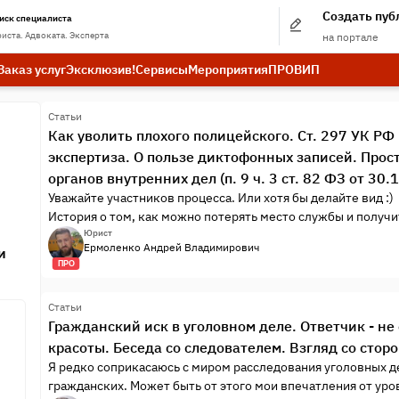
Создать пу
иск специалиста
иста. Адвоката. Эксперта
на портале
Заказ услуг
Эксклюзив!
Сервисы
Мероприятия
ПРО
ВИП
Статьи
Как уволить плохого полицейского. Ст. 297 УК РФ
экспертиза. О пользе диктофонных записей. Прос
органов внутренних дел (п. 9 ч. 3 ст. 82 ФЗ от 30
Уважайте участников процесса. Или хотя бы делайте вид :)
История о том, как можно потерять место службы и получит
Юрист
Ермоленко Андрей Владимирович
и
ПРО
Статьи
Гражданский иск в уголовном деле. Ответчик - не
красоты. Беседа со следователем. Взгляд со стор
Я редко соприкасаюсь с миром расследования уголовных де
гражданских. Может быть от этого мои впечатления от уро