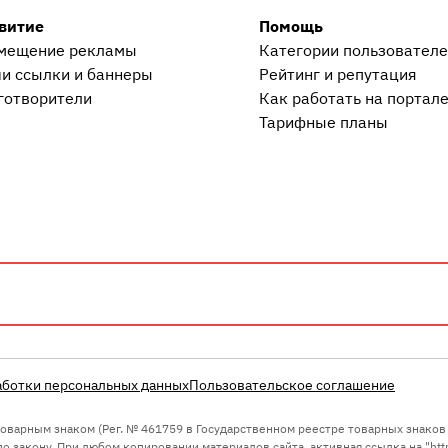
витие
Помощь
мещение рекламы
Категории пользовател
и ссылки и баннеры
Рейтинг и репутация
готворители
Как работать на портал
Тарифные планы
ция
аботки персональных данных
Пользовательское соглашение
 товарным знаком (Рег. № 461759 в Государственном реестре товарных знако
 закону. При любом копировании материалов сайта, активная ссылка на "https