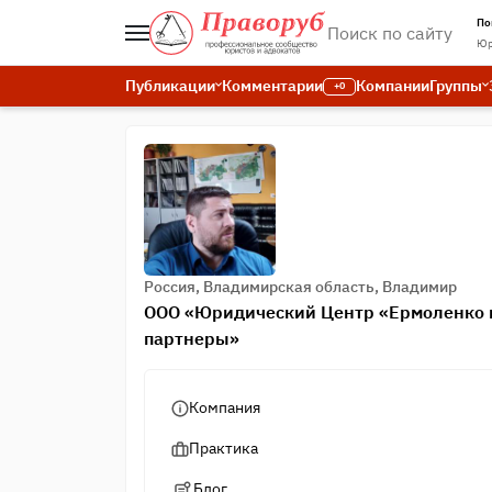
По
Юр
Публикации
Комментарии
Компании
Группы
+0
Россия, Владимирская область, Владимир
ООО «Юридический Центр «Ермоленко 
партнеры»
Компания
Практика
Блог