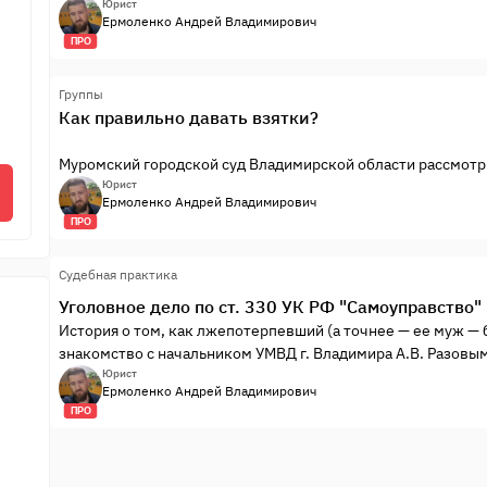
Юрист
Ермоленко Андрей Владимирович
ПРО
Группы
Как правильно давать взятки?
Муромский городской суд Владимирской области рассмотр
связи , допустившим пользователей к информации о том, к
Юрист
Ермоленко Андрей Владимирович
ПРО
Судебная практика
Уголовное дело по ст. 330 УК РФ "Самоуправство
История о том, как лжепотерпевший (а точнее — ее муж —
знакомство с начальником УМВД г. Владимира А.В. Разовым
Юрист
Ермоленко Андрей Владимирович
ПРО