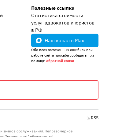
Полезные ссылки
ей
Статистика стоимости
услуг адвокатов и юристов
е
в РФ
Наш канал в Max
Обо всех замеченных ошибках при
работе сайта просьба сообщать при
помощи
обратной связи
RSS
в и знаков обслуживания). Неправомерное
://pravorub.ru/" обязательна!