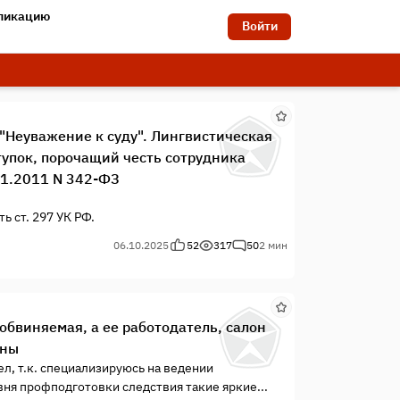
бликацию
Войти
 "Неуважение к суду". Лингвистическая
тупок, порочащий честь сотрудника
.11.2011 N 342-ФЗ
ь ст. 297 УК РФ.
06.10.2025
52
317
50
2 мин
 обвиняемая, а ее работодатель, салон
оны
л, т.к. специализируюсь на ведении
вня профподготовки следствия такие яркие...