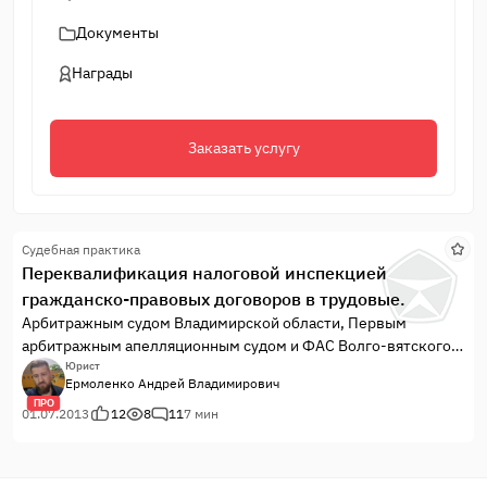
Документы
Награды
Заказать услугу
Судебная практика
Переквалификация налоговой инспекцией
гражданско-правовых договоров в трудовые.
Арбитражным судом Владимирской области, Первым
арбитражным апелляционным судом и ФАС Волго-вятского
округа рассмотрено дело № А11-8361/2007-К2-22/483 по
Юрист
Ермоленко Андрей Владимирович
переквалификации договоров из категории гражданско-
ПРО
правовых в трудовые.
01.07.2013
12
8
11
7 мин