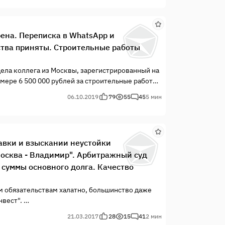
ена. Переписка в WhatsApp и
тва приняты. Строительные работы
дела коллега из Москвы, зарегистрированный на
мере 6 500 000 рублей за строительные работы
06.10.2019
79
55
45
5 мин
авки и взыскании неустойки
Москва - Владимир". Арбитражный суд
 суммы основного долга. Качество
м обязательствам халатно, большинство даже
нвест".
ило несколько десятков) контрагентов на
21.03.2017
28
15
41
2 мин
ойно, думая, что из-за "копеек" за ними никто