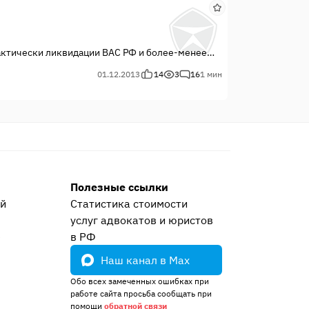
фактически ликвидации ВАС РФ и более-менее
елось бы обратить внимание на последние
01.12.2013
14
3
16
1 мин
Полезные ссылки
ей
Статистика стоимости
услуг адвокатов и юристов
е
в РФ
Наш канал в Max
Обо всех замеченных ошибках при
работе сайта просьба сообщать при
помощи
обратной связи