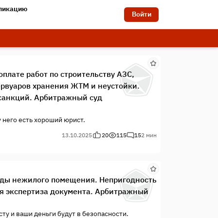
бликацию
Войти
плате работ по строительству АЗС,
ервуаров хранения ЖТМ и неустойки.
санкций. Арбитражный суд
 него есть хороший юрист.
13.10.2025
20
115
15
2 мин
нды нежилого помещения. Непригодность
ая экспертиза документа. Арбитражный
ту и ваши деньги будут в безопасности.