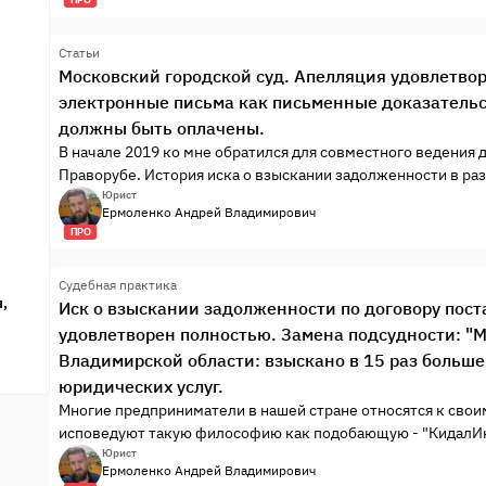
Статьи
Московский городской суд. Апелляция удовлетвор
электронные письма как письменные доказательс
должны быть оплачены.
В начале 2019 ко мне обратился для совместного ведения 
Праворубе. История иска о взыскании задолженности в раз
в помещениях торгового центра в Москве.
Юрист
Ермоленко Андрей Владимирович
ПРО
Судебная практика
,
Иск о взыскании задолженности по договору пост
удовлетворен полностью. Замена подсудности: "
Владимирской области: взыскано в 15 раз больше
юридических услуг.
Многие предприниматели в нашей стране относятся к свои
исповедуют такую философию как подобающую - "КидалИ
Суть этой нехитрой схемы - "кинуть" множество (как прав
Юрист
Ермоленко Андрей Владимирович
небольшие суммы (как правило до 100 000 руб.) и жить спок