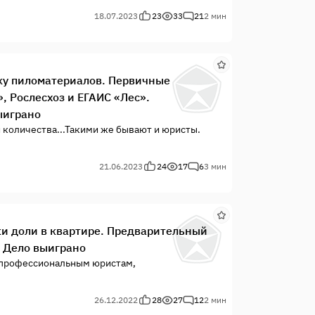
18.07.2023
23
33
21
2 мин
вку пиломатериалов. Первичные
, Рослесхоз и ЕГАИС «Лес».
ыиграно
и количества...Такими же бывают и юристы.
21.06.2023
24
17
6
3 мин
жи доли в квартире. Предварительный
. Дело выиграно
 профессиональным юристам,
 наглость и самонадеянность.
26.12.2022
28
27
12
2 мин