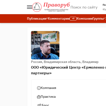
По
Юр
Публикации
Комментарии
Компании
Группы
+0
Россия, Владимирская область, Владимир
ООО «Юридический Центр «Ермоленко 
партнеры»
Компания
Практика
Блог