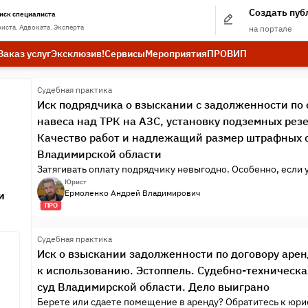
Создать пу
иск специалиста
иста. Адвоката. Эксперта
на портале
Заказ услуг
Эксклюзив!
Сервисы
Мероприятия
ПРО
ВИП
Судебная практика
Иск подрядчика о взыскании с задолженности по о
навеса над ТРК на АЗС, установку подземных рез
Качество работ и надлежащий размер штрафных 
Владимирской области
Затягивать оплату подрядчику невыгодно. Особенно, если у
Юрист
Ермоленко Андрей Владимирович
и
ПРО
Судебная практика
Иск о взыскании задолженности по договору аре
к использованию. Эстоппель. Судебно-техническ
суд Владимирской области. Дело выиграно
Берете или сдаете помещение в аренду? Обратитесь к юрис