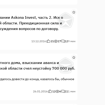
нии Askona Invest, часть 2. Иск о
й области. Преюдиционная сила и
суждения вопросов по договору.
13.12.2016
21
17
12
9 мин
стного дома, взыскании аванса и
кой области счел неустойку 700 000 руб.
далось довести до конца, казалось бы, обычное
26.01.2016
12
6
11
1 мин