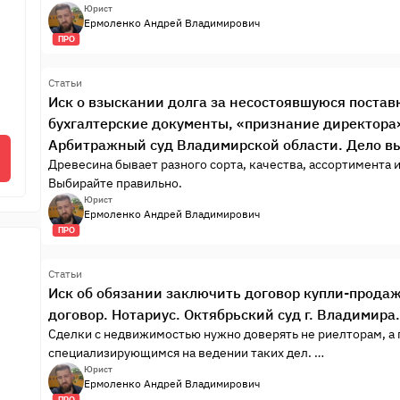
Юрист
Ермоленко Андрей Владимирович
ПРО
Статьи
Иск о взыскании долга за несостоявшуюся поста
бухгалтерские документы, «признание директора»
Арбитражный суд Владимирской области. Дело в
Древесина бывает разного сорта, качества, ассортимента 
Выбирайте правильно.
Юрист
Ермоленко Андрей Владимирович
ПРО
Статьи
Иск об обязании заключить договор купли-прода
договор. Нотариус. Октябрьский суд г. Владимира
Сделки с недвижимостью нужно доверять не риелторам, а
специализирующимся на ведении таких дел.
История о том, как честность и профессионализм победили
Юрист
Ермоленко Андрей Владимирович
ПРО