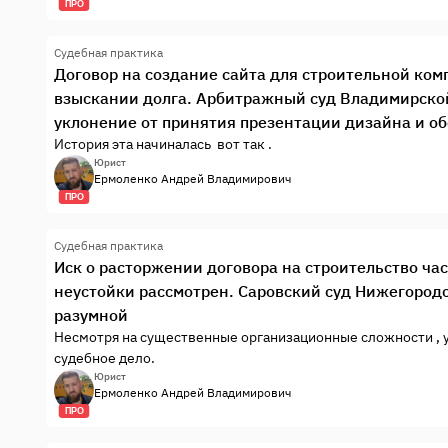
ПРО
бегать не будет.
Судебная практика
Договор на создание сайта для строительной компа
взыскании долга. Арбитражный суд Владимирско
уклонение от принятия презентации дизайна и об
История эта начиналась вот так .
Юрист
Ермоленко Андрей Владимирович
ПРО
Судебная практика
Иск о расторжении договора на строительство ча
неустойки рассмотрен. Саровский суд Нижегородс
разумной
Несмотря на существенные организационные сложности , у
судебное дело.
ция
Юрист
Ермоленко Андрей Владимирович
ПРО