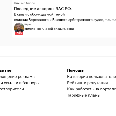
Личные блоги
Последние аккорды ВАС РФ.
В связи с обсуждаемой темой
слияния Верховного и Высшего арбитражного судов, т.е. 
независимой линии его председателя Антона Иванова, хот
Юрист
Ермоленко Андрей Владимирович
проекты документов (надеюсь их успеют утвердить.)
у
ПРО
витие
Помощь
мещение рекламы
Категории пользовател
и ссылки и баннеры
Рейтинг и репутация
готворители
Как работать на портал
Тарифные планы