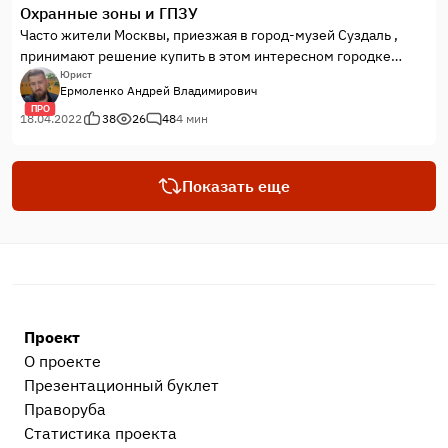
Охранные зоны и ГПЗУ
Часто жители Москвы, приезжая в город-музей Суздаль ,
принимают решение купить в этом интересном городке
золотого кольца России земельный участок, чтобы
Юрист
Ермоленко Андрей Владимирович
построить себе жилой дом или гостиницу.
ПРО
18.04.2022
38
26
48
4 мин
Показать еще
Проект
О проекте
Презентационный букл​ет
Праворуба
Статистика проекта