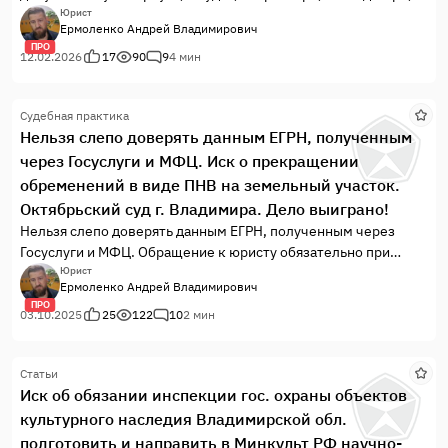
МФЦ занимают огромное количество сил и времени. Но есть
Юрист
Ермоленко Андрей Владимирович
и другой, более эффективный способ - обратиться к
ПРО
хорошему юристу.
12.02.2026
17
90
9
4 мин
Судебная практика
Нельзя слепо доверять данным ЕГРН, полученным
через Госуслуги и МФЦ. Иск о прекращении
обременений в виде ПНВ на земельный участок.
Октябрьский суд г. Владимира. Дело выиграно!
Нельзя слепо доверять данным ЕГРН, полученным через
Госуслуги и МФЦ. Обращение к юристу обязательно при
любых сделках с недвижимостью.
Юрист
Ермоленко Андрей Владимирович
ПРО
03.10.2025
25
122
10
2 мин
Статьи
Иск об обязании инспекции гос. охраны объектов
культурного наследия Владимирской обл.
подготовить и направить в Минкульт РФ научно-