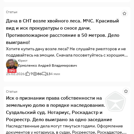
Статьи
Дача в СНТ возле хвойного леса. МЧС. Красивый
вид и иск прокуратуры о сносе дачи.
Противопожарное расстояние в 50 метров. Дело
выиграно!
Хотите купить дачу возле леса? Не слушайте риелторов и не
поддавайтесь на эмоции. Сначала посоветуйтесь с хорошим
юристом.
Юрист
Ермоленко Андрей Владимирович
ПРО
25.02.2026
7
86
13
4 мин
Статьи
Иск о признании права собственности на
земельную долю в порядке наследования.
Суздальский суд. Нотариус, Роскадастр и
Росреестр. Дело выиграно за одно заседание
Наследственные дела могут тянуться годами. Оформление
документов у нотариуса, в судах, Росреестре, Роскадастре,