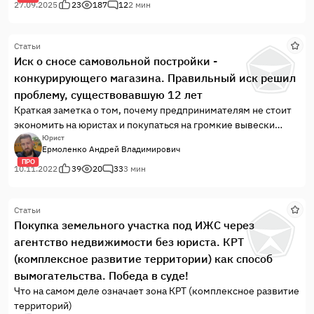
27.09.2025
23
187
12
2 мин
Статьи
Иск о сносе самовольной постройки -
конкурирующего магазина. Правильный иск решил
проблему, существовавшую 12 лет
Краткая заметка о том, почему предпринимателям не стоит
экономить на юристах и покупаться на громкие вывески
столичных адвокатов.
Юрист
Ермоленко Андрей Владимирович
ПРО
10.11.2022
39
20
33
3 мин
Статьи
Покупка земельного участка под ИЖС через
агентство недвижимости без юриста. КРТ
(комплексное развитие территории) как способ
вымогательства. Победа в суде!
Что на самом деле означает зона КРТ (комплексное развитие
территорий)