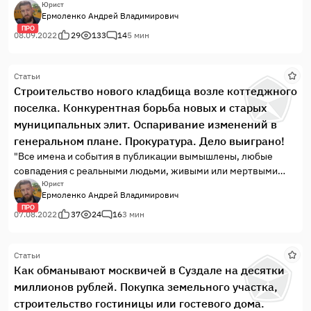
Юрист
Ермоленко Андрей Владимирович
ПРО
08.09.2022
29
133
14
5 мин
Статьи
Строительство нового кладбища возле коттеджного
поселка. Конкурентная борьба новых и старых
муниципальных элит. Оспаривание изменений в
генеральном плане. Прокуратура. Дело выиграно!
"Все имена и события в публикации вымышлены, любые
совпадения с реальными людьми, живыми или мертвыми
случайны" .
Юрист
Ермоленко Андрей Владимирович
ПРО
07.08.2022
37
24
16
3 мин
Статьи
Как обманывают москвичей в Суздале на десятки
миллионов рублей. Покупка земельного участка,
строительство гостиницы или гостевого дома.