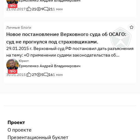
Ермоленко Андрей Владимирович
ПРО
21.02.2017
21
9
21
1 мин
Личные блоги
Новое постановление Верховного суда об ОСАГО:
суд не прогнулся под страховщиками.
29.01.2015 г. Верховный суд РФ постановил дать разъяснения
на тему: «О применении судами законодательства об
обязательном страховании гражданской ответственности
Юрист
Ермоленко Андрей Владимирович
владельцев транспортных средств », т.е. долгожданный
ПРО
пленум об ОСАГО.
30.01.2015
27
5
16
1 мин
Проект
О проекте
Презентационный букл​ет